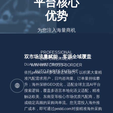
平台核心
优势
为您注入海量商机
PROFESSIONAL
双市场流量赋能，客源全域覆盖
EMPOWERMENT
DUAL MARKET TRAFFIC
WIN-WIN CROSS-BORDER
AUTO PARTS FUTURE
依托peidd.com多渠道运营能力，以积累大量精
准汽配需求用户，日均咨询量、订单量持续攀
🌐
升；海外深耕GEO优化，适配全球主流AI平台
搜索逻辑，覆盖多语言本地化语义适配，精准
触达欧美、东南亚等核心市场优质汽配商，形
成稳定高频的采购询单流。您无需投入海外推
广成本，即可通过peidd.com对接精准海外采购